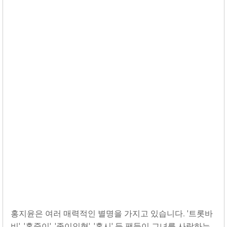
홍지윤은 여러 매력적인 별명을 가지고 있습니다. '트롯바
비', '홍죽이', '종이인형', '홍시' 등 팬들이 그녀를 사랑하는