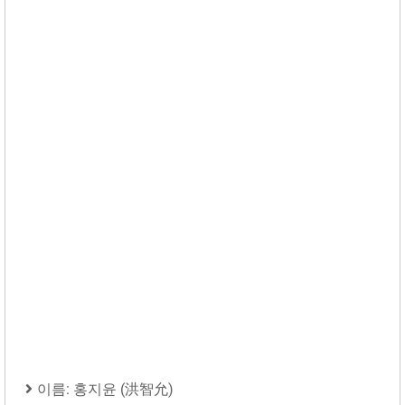
이름: 홍지윤 (洪智允)