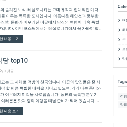
Cate
의 숨겨진 보석, 테살로니키는 고대 유적과 현대적인 매력
화를 이루는 독특한 도시입니다. 아름다운 해안선과 풍부한
여
 다양한 문화가 어우러진 이곳에서 당신의 여행이 더욱 특별
것입니다. 이번 포스팅에서는 테살로니키에서 꼭 가봐야 할
해
BEST…
한 내용 보기
국
프
당 top10
맛
0 댓글
Tags
동묘는 그 자체로 먹방의 천국입니다. 이곳의 맛집들은 줄 서
어야 할 만큼 특별한 매력을 지니고 있으며, 각기 다른 풍미와
가 어우러져 미각을 사로잡습니다. 동묘의 독특한 분위기
여행
 여러분은 맛과 향의 여행을 떠날 준비가 되어 있습니다. 다
맛집
음…
한 내용 보기