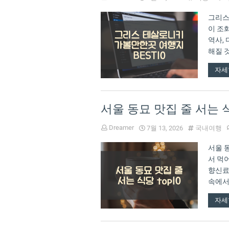
그리스
이 조
역사,
해질 
여행지 
자세
서울 동묘 맛집 줄 서는 식
Dreamer
7월 13, 2026
국내여행
서울 
서 먹
향신료
속에서
양한 
자세