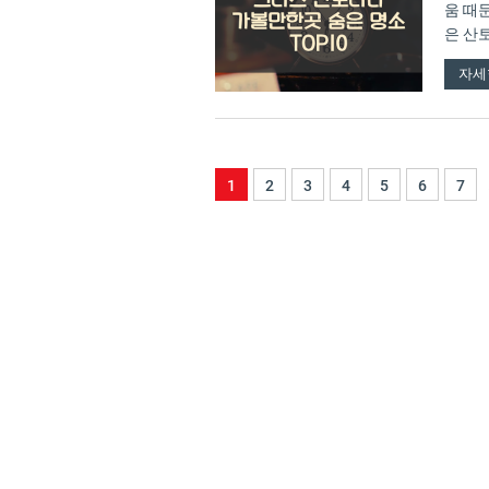
움 때
은 산
추천 …
자세
1
2
3
4
5
6
7