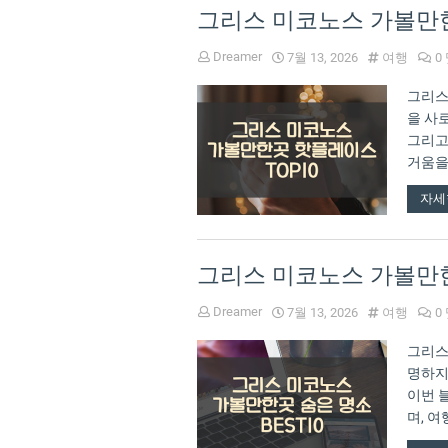
그리스 미코노스 가볼만한
Dreamer
7월 13, 2026
여행
0
그리스
을 사
그리고
거움을
해야 
자세
그리스 미코노스 가볼만한곳
Dreamer
7월 13, 2026
여행
0
그리스
명하지
이번 
며, 
에서의