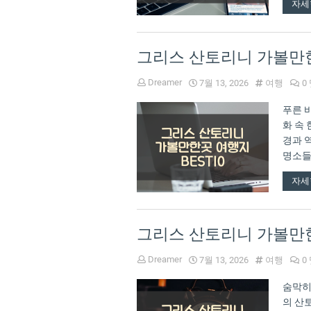
자세
그리스 산토리니 가볼만한
Dreamer
7월 13, 2026
여행
0
푸른 
화 속
경과 
명소들
서 꼭
자세
그리스 산토리니 가볼만한
Dreamer
7월 13, 2026
여행
0
숨막히
의 산