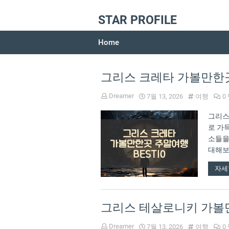
STAR PROFILE
Home
그리스 크레타 가볼만한곳
Dreamer
7월 13, 2026
여행
0
그리스
로 가
소들을
대해보
루는 
자세
그리스 테살로니키 가볼만
Dreamer
7월 13, 2026
여행
0