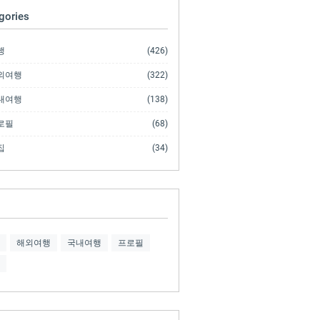
gories
행
(426)
외여행
(322)
내여행
(138)
로필
(68)
집
(34)
해외여행
국내여행
프로필